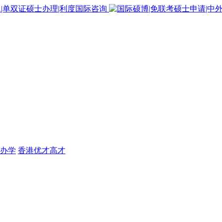
办学
香港优才高才