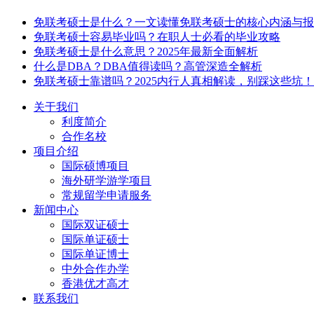
免联考硕士是什么？一文读懂免联考硕士的核心内涵与报
免联考硕士容易毕业吗？在职人士必看的毕业攻略
免联考硕士是什么意思？2025年最新全面解析
什么是DBA？DBA值得读吗？高管深造全解析
免联考硕士靠谱吗？2025内行人真相解读，别踩这些坑！
关于我们
利度简介
合作名校
项目介绍
国际硕博项目
海外研学游学项目
常规留学申请服务
新闻中心
国际双证硕士
国际单证硕士
国际单证博士
中外合作办学
香港优才高才
联系我们