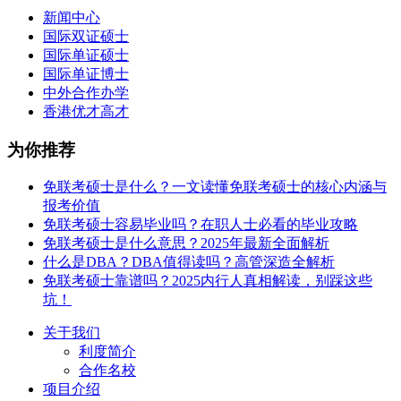
新闻中心
国际双证硕士
国际单证硕士
国际单证博士
中外合作办学
香港优才高才
为你推荐
免联考硕士是什么？一文读懂免联考硕士的核心内涵与
报考价值
免联考硕士容易毕业吗？在职人士必看的毕业攻略
免联考硕士是什么意思？2025年最新全面解析
什么是DBA？DBA值得读吗？高管深造全解析
免联考硕士靠谱吗？2025内行人真相解读，别踩这些
坑！
关于我们
利度简介
合作名校
项目介绍