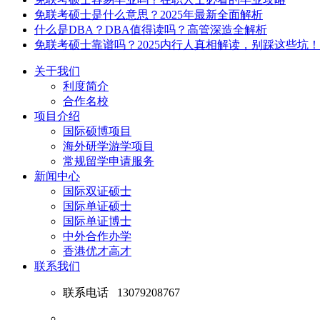
免联考硕士是什么意思？2025年最新全面解析
什么是DBA？DBA值得读吗？高管深造全解析
免联考硕士靠谱吗？2025内行人真相解读，别踩这些坑！
关于我们
利度简介
合作名校
项目介绍
国际硕博项目
海外研学游学项目
常规留学申请服务
新闻中心
国际双证硕士
国际单证硕士
国际单证博士
中外合作办学
香港优才高才
联系我们
联系电话
13079208767