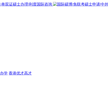
办学
香港优才高才