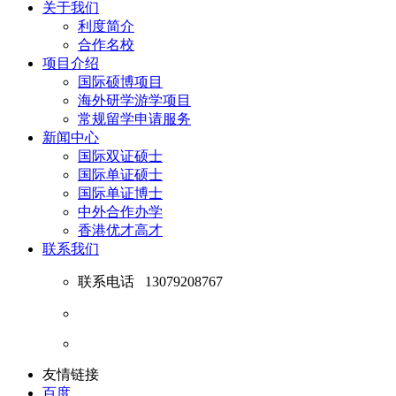
关于我们
利度简介
合作名校
项目介绍
国际硕博项目
海外研学游学项目
常规留学申请服务
新闻中心
国际双证硕士
国际单证硕士
国际单证博士
中外合作办学
香港优才高才
联系我们
联系电话
13079208767
友情链接
百度