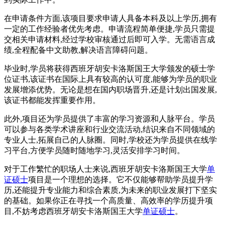
在申请条件方面,该项目要求申请人具备本科及以上学历,拥有
一定的工作经验者优先考虑。申请流程简单便捷,学员只需提
交相关申请材料,经过学校审核通过后即可入学。无需语言成
绩,全程配备中文助教,解决语言障碍问题。
毕业时,学员将获得西班牙胡安卡洛斯国王大学颁发的硕士学
位证书,该证书在国际上具有较高的认可度,能够为学员的职业
发展增添优势。无论是想在国内职场晋升,还是计划出国发展,
该证书都能发挥重要作用。
此外,项目还为学员提供了丰富的学习资源和人脉平台。学员
可以参与各类学术讲座和行业交流活动,结识来自不同领域的
专业人士,拓展自己的人脉圈。同时,学校还为学员提供在线学
习平台,方便学员随时随地学习,灵活安排学习时间。
对于工作繁忙的职场人士来说,西班牙胡安卡洛斯国王大学
单
证硕士
项目是一个理想的选择。它不仅能够帮助学员提升学
历,还能提升专业能力和综合素质,为未来的职业发展打下坚实
的基础。如果你正在寻找一个高质量、高效率的学历提升项
目,不妨考虑西班牙胡安卡洛斯国王大学
单证硕士
。