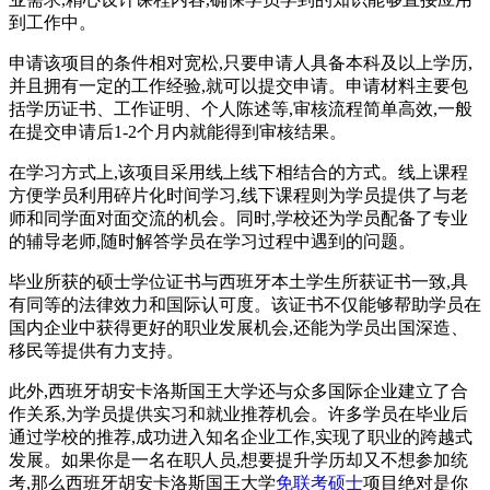
到工作中。
申请该项目的条件相对宽松,只要申请人具备本科及以上学历,
并且拥有一定的工作经验,就可以提交申请。申请材料主要包
括学历证书、工作证明、个人陈述等,审核流程简单高效,一般
在提交申请后1-2个月内就能得到审核结果。
在学习方式上,该项目采用线上线下相结合的方式。线上课程
方便学员利用碎片化时间学习,线下课程则为学员提供了与老
师和同学面对面交流的机会。同时,学校还为学员配备了专业
的辅导老师,随时解答学员在学习过程中遇到的问题。
毕业所获的硕士学位证书与西班牙本土学生所获证书一致,具
有同等的法律效力和国际认可度。该证书不仅能够帮助学员在
国内企业中获得更好的职业发展机会,还能为学员出国深造、
移民等提供有力支持。
此外,西班牙胡安卡洛斯国王大学还与众多国际企业建立了合
作关系,为学员提供实习和就业推荐机会。许多学员在毕业后
通过学校的推荐,成功进入知名企业工作,实现了职业的跨越式
发展。如果你是一名在职人员,想要提升学历却又不想参加统
考,那么西班牙胡安卡洛斯国王大学
免联考硕士
项目绝对是你